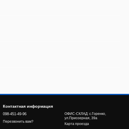
Контактная информация
098-451-49-96
ОФИС-СКЛАД: с.Горенко,
ул.Приозерная, 39а
Перезвонить вам?
Карта проезда