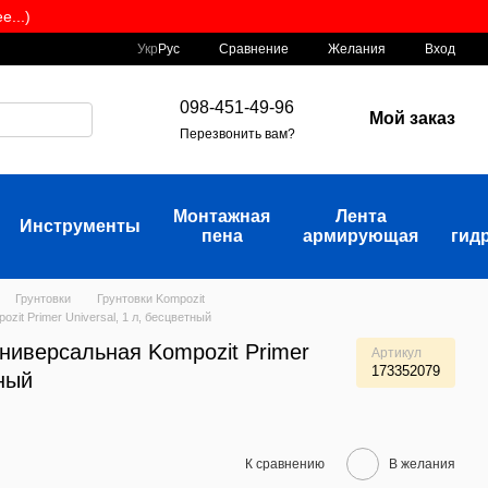
...)
Сравнение
Укр
Рус
Желания
Вход
098-451-49-96
Мой заказ
Перезвонить вам?
Монтажная
Лента
Инструменты
пена
армирующая
гид
Грунтовки
Грунтовки Kompozit
zit Primer Universal, 1 л, бесцветный
ниверсальная Kompozit Primer
Артикул
173352079
тный
К сравнению
В желания