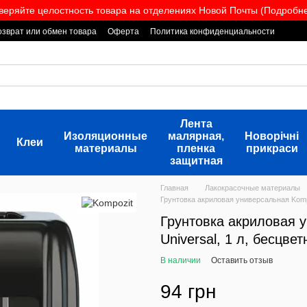
веряйте целостность товара на отделениях Новой Почты (Подробнее
озврат или обмен товара
Оферта
Политика конфиденциальности
Лента
Изоляционные
малярная,
Новорічні
Клеи
материалы
пленка
прикраси
защитная
Главная
Лакокрасочные материалы
Грунтовка акриловая универсальная Kompo
Грунтовка акриловая у
Universal, 1 л, бесцве
В наличии
Оставить отзыв
94 грн