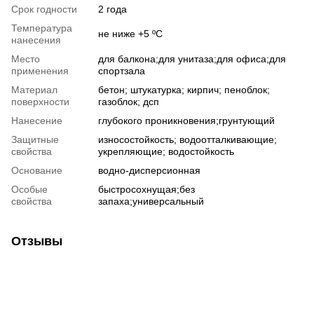
Срок годности
2 года
Температура
не ниже +5 ºС
нанесения
Место
для балкона;для унитаза;для офиса;для
применения
спортзала
Материал
бетон; штукатурка; кирпич; пеноблок;
поверхности
газоблок; дсп
Нанесение
глубокого проникновения;грунтующий
Защитные
износостойкость; водоотталкивающие;
свойства
укрепляющие; водостойкость
Основание
водно-дисперсионная
Особые
быстросохнущая;без
свойства
запаха;универсальный
Отзывы