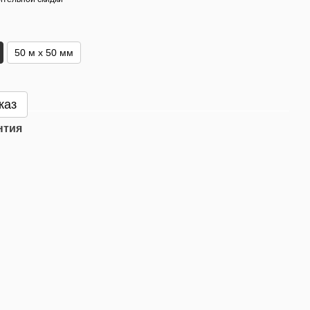
50 м x 50 мм
каз
нтия