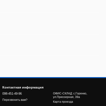
Контактная информация
098-451-49-96
ОФИС-СКЛАД: с.Горенко,
ул.Приозерная, 39а
Перезвонить вам?
Карта проезда