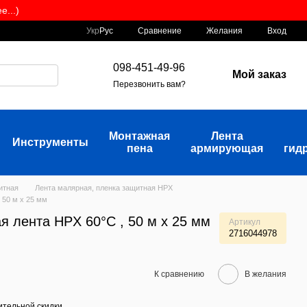
...)
Сравнение
Укр
Рус
Желания
Вход
098-451-49-96
Мой заказ
Перезвонить вам?
Монтажная
Лента
Инструменты
пена
армирующая
гид
итная
Лента малярная, пленка защитная HPX
 50 м x 25 мм
я лента HPX 60°C , 50 м x 25 мм
Артикул
2716044978
К сравнению
В желания
тельной скидки