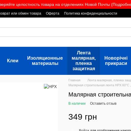
веряйте целостность товара на отделениях Новой Почты (Подробнее
озврат или обмен товара
Оферта
Политика конфиденциальности
Лента
Изоляционные
малярная,
Новорічні
Клеи
материалы
пленка
прикраси
защитная
Главная
Лента малярная, пленка защ
Малярная строительная лента HPX 60°C ,
Малярная строительна
В наличии
Оставить отзыв
349 грн
Войти
для отображения накопи
%