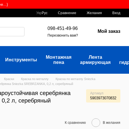
...)
Сравнение
Укр
Рус
Желания
Вход
098-451-49-96
Мой заказ
Перезвонить вам?
Монтажная
Лента
Инструменты
пена
армирующая
гид
Краски
Краска по металлу
Краска по металлу Sniezka
ебрянка Sniezka SREBRZANKA, 0,2 л, серебряный
ароустойчивая серебрянка
Артикул
5903973070832
0,2 л, серебряный
К сравнению
В желания