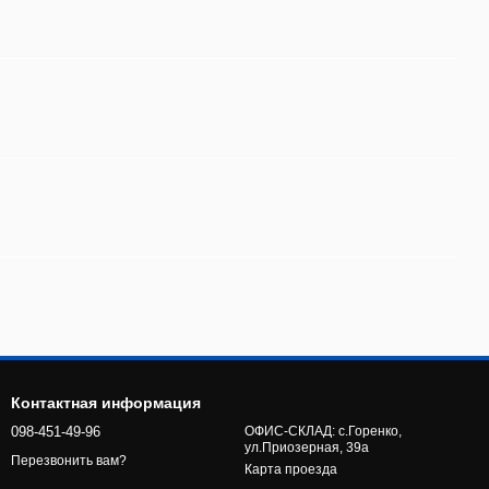
Контактная информация
098-451-49-96
ОФИС-СКЛАД: с.Горенко,
ул.Приозерная, 39а
Перезвонить вам?
Карта проезда