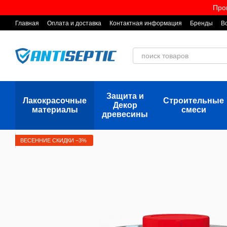
Перейти к основному контенту
Про
Главная
Оплата и доставка
Контактная информация
Бренды
В
Защита и
Лакокрасочные
Строительные
Декор
материалы
смеси
древесины
ВЕСЕННИЕ СКИДКИ −3%