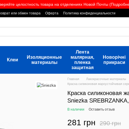
веряйте целостность товара на отделениях Новой Почты (Подробнее
озврат или обмен товара
Оферта
Политика конфиденциальности
Лента
Изоляционные
малярная,
Новорічні
Клеи
материалы
пленка
прикраси
защитная
Главная
Лакокрасочные материалы
Краска силиконовая жароустойчивая сер
Краска силиконовая ж
Sniezka SREBRZANKA, 
В наличии
Оставить отзыв
281 грн
290 грн