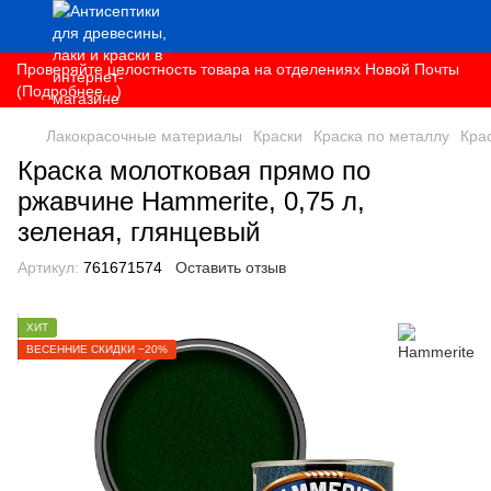
Проверяйте целостность товара на отделениях Новой Почты
(Подробнее...)
Лакокрасочные материалы
Краски
Краска по металлу
Кра
Краска молотковая прямо по
ржавчине Hammerite, 0,75 л,
зеленая, глянцевый
Артикул:
761671574
Оставить отзыв
ХИТ
ВЕСЕННИЕ СКИДКИ −20%