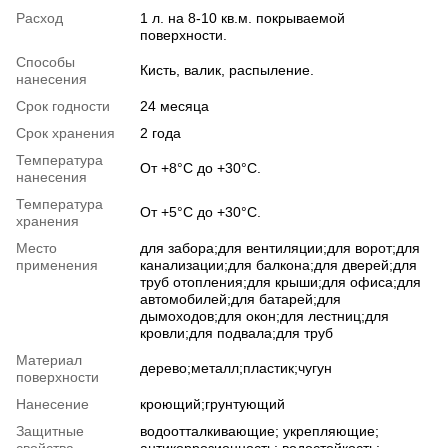
Расход
1 л. на 8-10 кв.м. покрываемой
поверхности.
Способы
Кисть, валик, распыление.
нанесения
Срок годности
24 месяца
Срок хранения
2 года
Температура
От +8°C до +30°C.
нанесения
Температура
От +5°С до +30°С.
хранения
Место
для забора;для вентиляции;для ворот;для
применения
канализации;для балкона;для дверей;для
труб отопления;для крыши;для офиса;для
автомобилей;для батарей;для
дымоходов;для окон;для лестниц;для
кровли;для подвала;для труб
Материал
дерево;металл;пластик;чугун
поверхности
Нанесение
кроющий;грунтующий
Защитные
водоотталкивающие; укрепляющие;