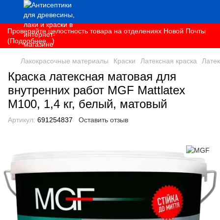
Проверяйте целостность товара на отделениях Новой Почты
(Подробнее...)
Лакокрасочные материалы
Краски
Латексная краска
Лате
Краска латексная матовая для
внутренних работ MGF Mattlatex
M100, 1,4 кг, белый, матовый
Артикул:
691254837
Оставить отзыв