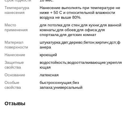
Температура
Нанесение выполнять при температуре не
нанесения
ниже + 50 С и относительной влажности
воздуха не выше 80%.
Место
для потолка;для стен;для кухни;для ванной
применения
комнаты;для обоев;для офиса;для
спортзала;для детских комнат
Материал
штукатурка;двп;дерево;бетон;кирпич;дсп;ф
поверхности
анера
Нанесение
кроющий
Защитные
водостойкость;водоотталкивающие;укрепля
свойства
ющая
Основание
латексная
Особые
быстросохнущая;без
свойства
запаха;универсальный
Отзывы