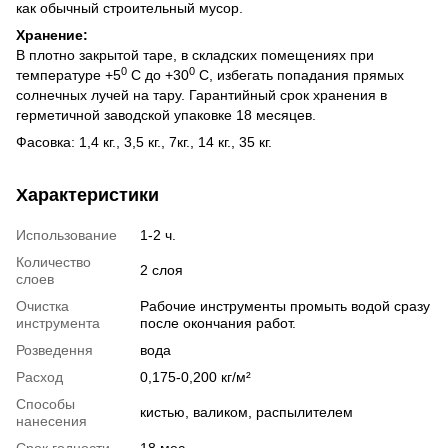
как обычный строительный мусор.
Хранение:
В плотно закрытой таре, в складских помещениях при
0
0
температуре +5
С до +30
С, избегать попадания прямых
солнечных лучей на тару. Гарантийный срок хранения в
герметичной заводской упаковке 18 месяцев.
Фасовка: 1,4 кг., 3,5 кг., 7кг., 14 кг., 35 кг.
Характеристики
Использование
1-2 ч.
Количество
2 слоя
слоев
Очистка
Рабочие инструменты промыть водой сразу
инструмента
после окончания работ.
Розведення
вода
Расход
0,175-0,200 кг/м²
Способы
кистью, валиком, распылителем
нанесения
Срок годности
18 мес.