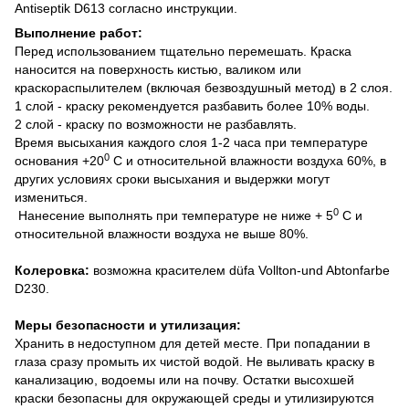
Antiseptik D613 согласно инструкции.
Выполнение работ:
Перед использованием тщательно перемешать. Краска
наносится на поверхность кистью, валиком или
краскораспылителем (включая безвоздушный метод) в 2 слоя.
1 слой - краску рекомендуется разбавить более 10% воды.
2 слой - краску по возможности не разбавлять.
Время высыхания каждого слоя 1-2 часа при температуре
0
основания +20
С и относительной влажности воздуха 60%, в
других условиях сроки высыхания и выдержки могут
измениться.
0
Нанесение выполнять при температуре не ниже + 5
С и
относительной влажности воздуха не выше 80%.
Колеровка:
возможна красителем düfa Vollton-und Abtonfarbe
D230.
Меры безопасности и утилизация:
Хранить в недоступном для детей месте. При попадании в
глаза сразу промыть их чистой водой. Не выливать краску в
канализацию, водоемы или на почву. Остатки высохшей
краски безопасны для окружающей среды и утилизируются