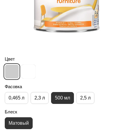
Цвет
Фасовка
0,465 л
2,3 л
500 мл
2,5 л
Блеск
Матовый