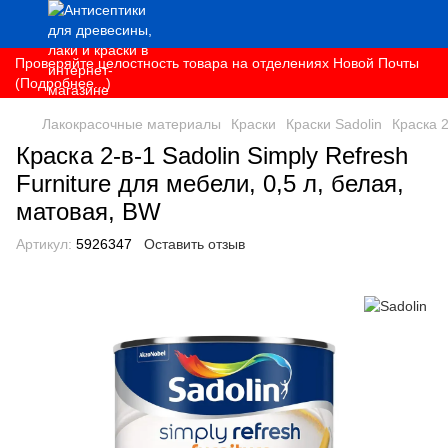
Проверяйте целостность товара на отделениях Новой Почты
(Подробнее...)
Лакокрасочные материалы
Краски
Краски Sadolin
Краска 2
Краска 2-в-1 Sadolin Simply Refresh
Furniture для мебели, 0,5 л, белая,
матовая, BW
Артикул:
5926347
Оставить отзыв