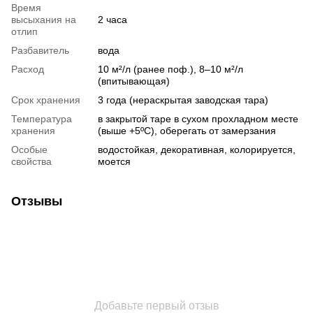
Время
высыхания на
2 часа
отлип
Разбавитель
вода
Расход
10 м²/л (ранее поф.), 8–10 м²/л
(впитывающая)
Срок хранения
3 года (нераскрытая заводская тара)
Температура
в закрытой таре в сухом прохладном месте
хранения
(выше +5ºC), оберегать от замерзания
Особые
водостойкая, декоративная, колорируется,
свойства
моется
Отзывы
Добавьте первый отзыв