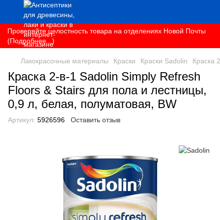
Проверяйте целостность товара на отделениях Новой Почты
(Подробнее...)
Лакокрасочные материалы
Краски
Краски Sadolin
Краска 2
Краска 2-в-1 Sadolin Simply Refresh
Floors & Stairs для пола и лестницы,
0,9 л, белая, полуматовая, BW
Артикул:
5926596
Оставить отзыв