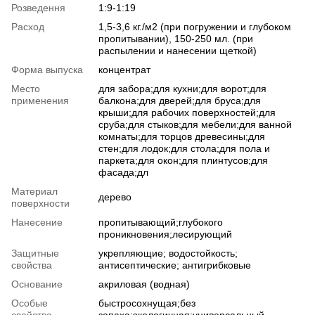
Розведення
1:9-1:19
Расход
1,5-3,6 кг./м2 (при погружении и глубоком
пропитывании), 150-250 мл. (при
распылении и нанесении щеткой)
Форма выпуска
концентрат
Место
для забора;для кухни;для ворот;для
применения
балкона;для дверей;для бруса;для
крыши;для рабочих поверхностей;для
сруба;для стыков;для мебели;для ванной
комнаты;для торцов древесины;для
стен;для лодок;для стола;для пола и
паркета;для окон;для плинтусов;для
фасада;дл
Материал
дерево
поверхности
Нанесение
пропитывающий;глубокого
проникновения;лесирующий
Защитные
укрепляющие; водостойкость;
свойства
антисептические; антигрибковые
Основание
акриловая (водная)
Особые
быстросохнущая;без
свойства
запаха;экологичная;универсальный