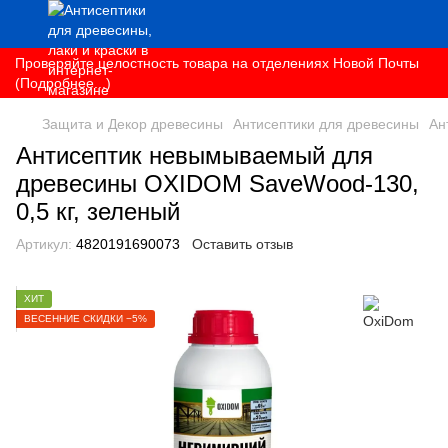
Проверяйте целостность товара на отделениях Новой Почты
(Подробнее...)
Защита и Декор древесины
Антисептики для древесины
Ан
Антисептик невымываемый для
древесины OXIDOM SaveWood-130,
0,5 кг, зеленый
Артикул:
4820191690073
Оставить отзыв
ХИТ
ВЕСЕННИЕ СКИДКИ −5%