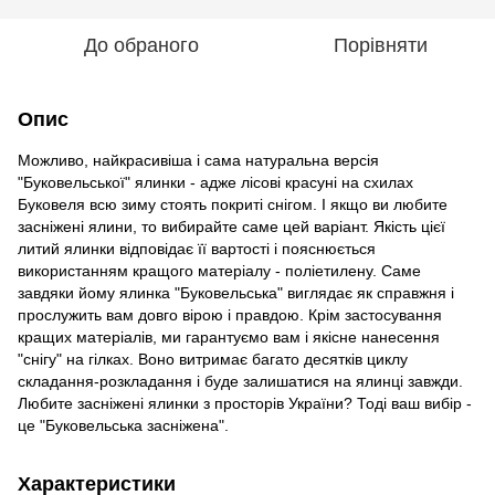
До обраного
Порівняти
Опис
Можливо, найкрасивіша і сама натуральна версія
"Буковельської" ялинки - адже лісові красуні на схилах
Буковеля всю зиму стоять покриті снігом. І якщо ви любите
засніжені ялини, то вибирайте саме цей варіант. Якість цієї
литий ялинки відповідає її вартості і пояснюється
використанням кращого матеріалу - поліетилену. Саме
завдяки йому ялинка "Буковельська" виглядає як справжня і
прослужить вам довго вірою і правдою. Крім застосування
кращих матеріалів, ми гарантуємо вам і якісне нанесення
"снігу" на гілках. Воно витримає багато десятків циклу
складання-розкладання і буде залишатися на ялинці завжди.
Любите засніжені ялинки з просторів України? Тоді ваш вибір -
це "Буковельська засніжена".
Характеристики