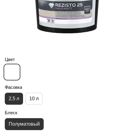
Цвет
Фасовка
2,5 л
10 л
Блеск
Полуматовый