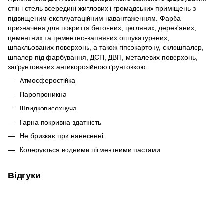
стін і стель всередині житлових і громадських приміщень з
підвищеним експлуатаційним навантаженням. Фарба
призначена для покриття бетонних, цегляних, дерев'яних,
цементних та цементно-вапняних оштукатурених,
шпакльованих поверхонь, а також гіпсокартону, склошпалер,
шпалер під фарбування, ДСП, ДВП, металевих поверхонь,
заґрунтованих антикорозійною ґрунтовкою.
Атмосферостійка
Паропроникна
Швидковисохнуча
Гарна покривна здатність
Не бризкає при нанесенні
Колерується водними пігментними пастами
Відгуки