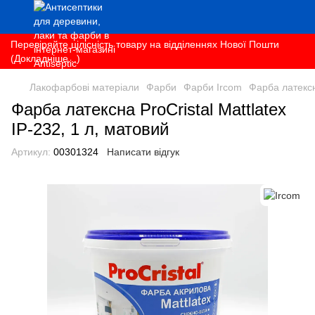
Перевіряйте цілісність товару на відділеннях Нової Пошти
(Докладніше...)
Лакофарбові матеріали
Фарби
Фарби Ircom
Фарба латексна
Фарба латексна ProCristal Mattlatex
IР-232, 1 л, матовий
Артикул:
00301324
Написати відгук