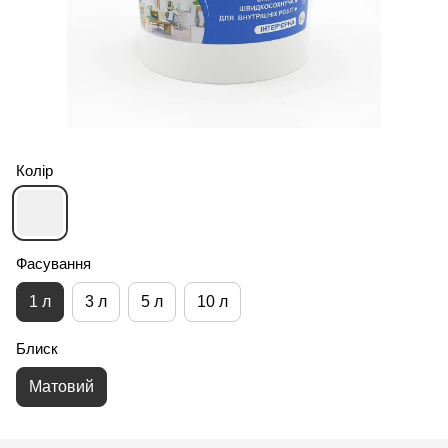
Колір
Фасування
1 л
3 л
5 л
10 л
Блиск
Матовий