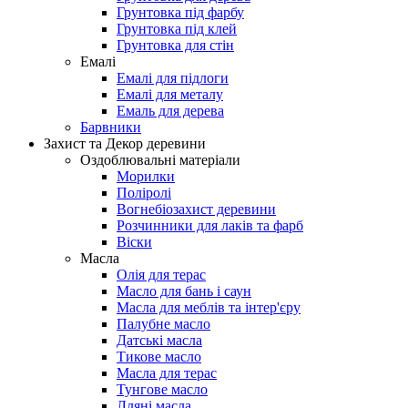
Грунтовка під фарбу
Грунтовка під клей
Грунтовка для стін
Емалі
Емалі для підлоги
Емалі для металу
Емаль для дерева
Барвники
Захист та Декор деревини
Оздоблювальні матеріали
Морилки
Поліролі
Вогнебіозахист деревини
Розчинники для лаків та фарб
Віски
Масла
Олія для терас
Масло для бань і саун
Масла для меблів та інтер'єру
Палубне масло
Датські масла
Тикове масло
Масла для терас
Тунгове масло
Лляні масла