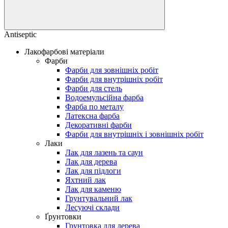
Antiseptic
Лакофарбові матеріали
Фарби
Фарби для зовнішніх робіт
Фарби для внутрішніх робіт
Фарби для стель
Водоемульсійна фарба
Фарба по металу
Латексна фарба
Декоративні фарби
Фарби для внутрішніх і зовнішніх робіт
Лаки
Лак для лазень та саун
Лак для дерева
Лак для підлоги
Яхтний лак
Лак для каменю
Грунтувальний лак
Лесуючі склади
Ґрунтовки
Грунтовка для дерева