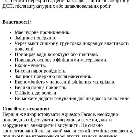
як - бетонні перекриття, цегляна кладка, листи гіпсокартону,
ДСП, після штукатурних або шпаклювальних робіт.
Властивості:
Має чудове проникнення.
Зміцнює поверхню.
Через вміст силікону, грунтовка покращує властивості
поверхні.
Прибирає вади всмоктуючого підстави.
Покращує основу з фінішними матеріалами.
Економічність.
Висока паропровідність.
Зміцнює поверхню після нанесення.
Економічність у нанесенні фінішних матеріалів.
Велика площа покриття.
Стійкість до вологи.
Ви можете додати тонування для швидкого виявлення.
Спосіб застосування:
Перш ніж використовувати Aquastop Facade, необхідно
попередньо підготувати поверхню, а саме видалити
забруднення, знежирити і висушити. Це сильно
концентрований склад, який має високий ступінь розведення,
при цьому не втрачаючи своєї якості, завдяки доданню