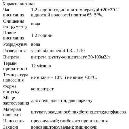
Характеристики
Час
1-2 години годин при температурі +20±2°С і
висихання
відносній вологості повітря 65+5°%.
Очищення
вода
інструменту
Повне
1-2 години
висихання
Розріджувач
вода
Розведення
у співвідношенні 1:3…1:10
Витрата
витрата ґрунту-концентрату 30-100м2/л
Термін
12 місяців
придатності
Температура
не нижче + 10ºС і не вище +35ºС.
нанесення
Форма
концентрат
випуску
Місце
для стелі; для стін; для паркану
застосування
Матеріал
штукатурка;двп;осб;пвх;бетон;цегла;дсп;фанера
поверхні
Нанесення
просочуючий; глибокого проникнення
Захисні
водовідштовхувальні; зміцнюючі;