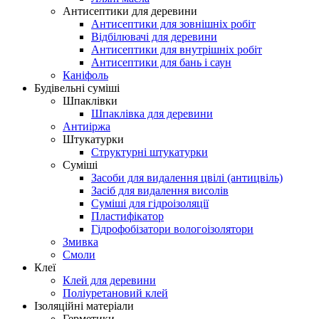
Антисептики для деревини
Антисептики для зовнішніх робіт
Відбілювачі для деревини
Антисептики для внутрішніх робіт
Антисептики для бань і саун
Каніфоль
Будівельні суміші
Шпаклівки
Шпаклівка для деревини
Антиіржа
Штукатурки
Структурні штукатурки
Суміші
Засоби для видалення цвілі (антицвіль)
Засіб для видалення висолів
Суміші для гідроізоляції
Пластифікатор
Гідрофобізатори вологоізолятори
Змивка
Смоли
Клеї
Клей для деревини
Поліуретановий клей
Ізоляційні матеріали
Герметики