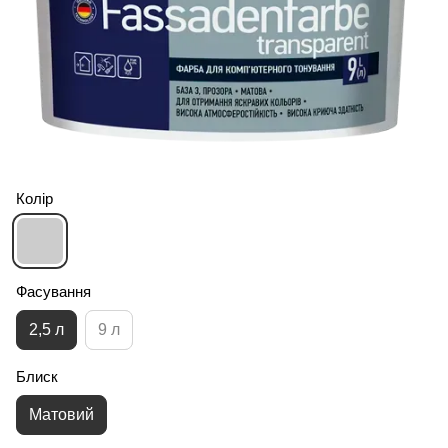
Колір
Фасування
2,5 л
9 л
Блиск
Матовий