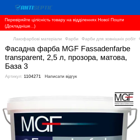
Перевіряйте цілісність товару на відділеннях Нової Пошти
(Докладніше...)
Лакофарбові матеріали
Фарби
Фарби для зовнішніх робіт
Фасадна фарба MGF Fassadenfarbe
transparent, 2,5 л, прозора, матова,
База 3
Артикул:
1104271
Написати відгук