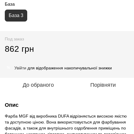
База
База 3
Под заказ
862 грн
Увійти
для відображення накопичувальної знижки
%
До обраного
Порівняти
Опис
Фарба MGF від виробника DUFA відрізняється високою якістю
та доступною ціною. Вона використовується для фарбування
фасадів, а також для внутрішнього оздоблення приміщень по
бетонним, цегляним, гіпсовим, оштукатуреним та дерев'яним